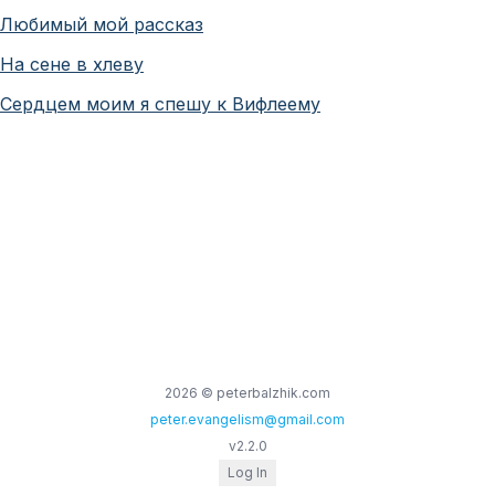
Любимый мой рассказ
На сене в хлеву
Сердцем моим я спешу к Вифлеему
2026
© peterbalzhik.com
peter.evangelism@gmail.com
v
2.2.0
Log In