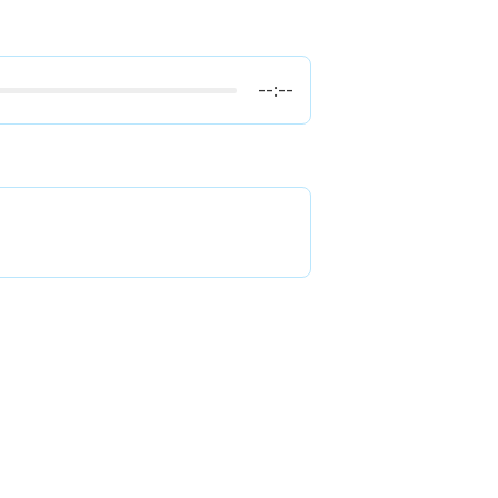
--:--