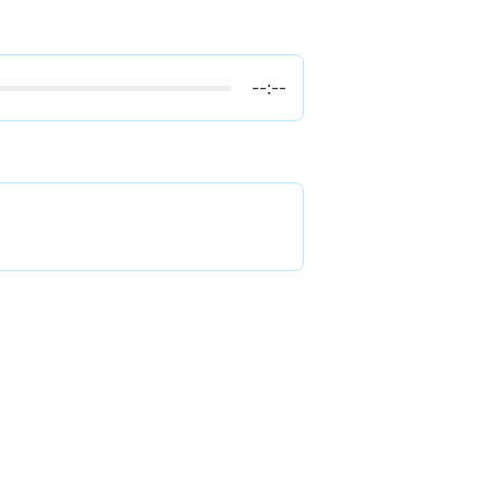
--:--