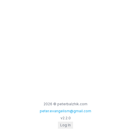
2026
© peterbalzhik.com
peter.evangelism@gmail.com
v
2.2.0
Log In