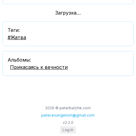
Загрузка…
Теги:
#
Жатвa
Альбомы:
Прикасаясь к вечности
2026
© peterbalzhik.com
peter.evangelism@gmail.com
v
2.2.0
Log In