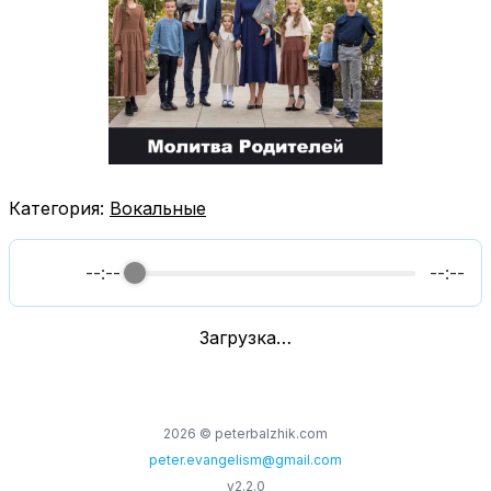
Категория:
Вокальные
--:--
--:--
Загрузка…
2026
© peterbalzhik.com
peter.evangelism@gmail.com
v
2.2.0